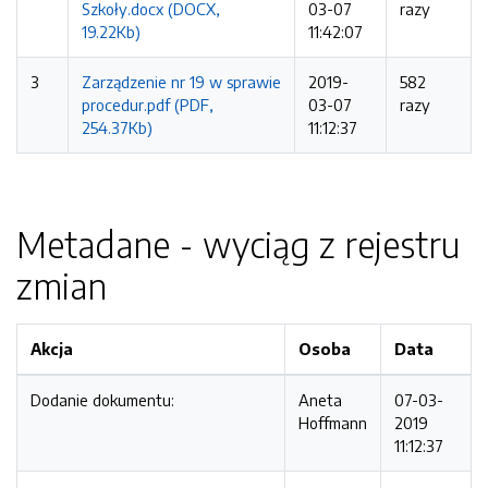
Szkoły.docx (DOCX,
03-07
razy
19.22Kb)
11:42:07
3
Zarządzenie nr 19 w sprawie
2019-
582
procedur.pdf (PDF,
03-07
razy
254.37Kb)
11:12:37
Metadane - wyciąg z rejestru
zmian
Akcja
Osoba
Data
Dodanie dokumentu:
Aneta
07-03-
Hoffmann
2019
11:12:37