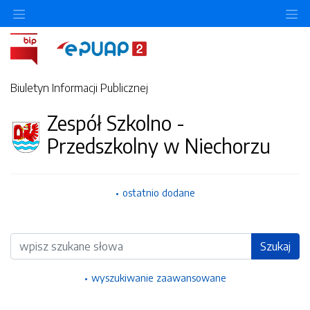
Ukryj/pokaż menu przedmiotowe
Uk
Biuletyn Informacji Publicznej
Zespół Szkolno -
Przedszkolny w Niechorzu
ostatnio dodane
Wyszukiwarka
Szukaj
wyszukiwanie zaawansowane