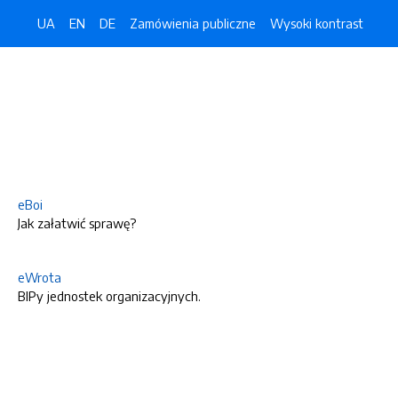
UA
EN
DE
Zamówienia publiczne
Wysoki kontrast
eBoi
Jak załatwić sprawę?
eWrota
BIPy jednostek organizacyjnych.