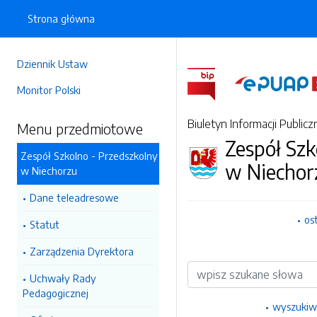
Strona główna
Dziennik Ustaw
Monitor Polski
Biuletyn Informacji Publicz
Menu przedmiotowe
Zespół Szk
Zespół Szkolno - Przedszkolny
w Niechor
w Niechorzu
Dane teleadresowe
os
Statut
Zarządzenia Dyrektora
Wyszukiwarka
Uchwały Rady
Pedagogicznej
wyszukiw