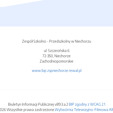
Zespół Szkolno - Przedszkolny w Niechorzu
ul. Szczecińska 6
72-350, Niechorze
Zachodniopomorskie
www.bip.zspniechorze.rewal.pl
Biuletyn Informacji Publicznej v89.3.a.2
BIP zgodny z WCAG 2.1
2026 Wszystkie prawa zastrzeżone.
Wytwórnia Telewizyjno-Filmowa Alfa