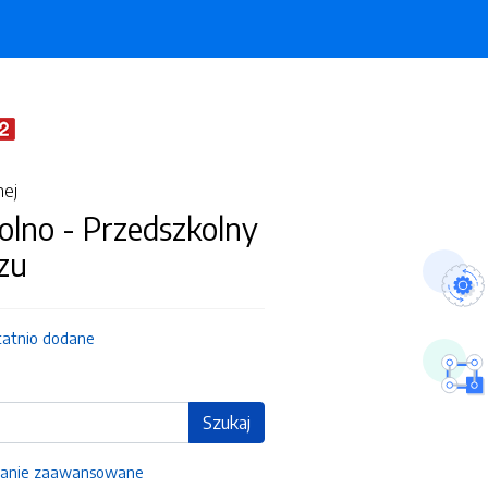
nej
olno - Przedszkolny
zu
tatnio dodane
Szukaj
anie zaawansowane