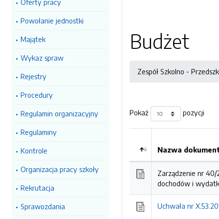
Oferty pracy
Powołanie jednostki
Budżet
Majątek
Wykaz spraw
Zespół Szkolno - Przedsz
Rejestry
Procedury
Pokaż
pozycji
Regulamin organizacyjny
Regulaminy
Nazwa dokumentu
Kontrole
Kolejność
Organizacja pracy szkoły
Zarządzenie nr 40/
dochodów i wydat
Rekrutacja
Uchwała nr X.53.20
Sprawozdania