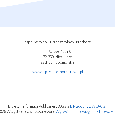
Zespół Szkolno - Przedszkolny w Niechorzu
ul. Szczecińska 6
72-350, Niechorze
Zachodniopomorskie
www.bip.zspniechorze.rewal.pl
Biuletyn Informacji Publicznej v89.3.a.2
BIP zgodny z WCAG 2.1
2026 Wszystkie prawa zastrzeżone.
Wytwórnia Telewizyjno-Filmowa Alfa