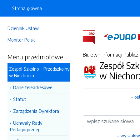
Strona główna
Dziennik Ustaw
Monitor Polski
Biuletyn Informacji Publicz
Menu przedmiotowe
Zespół Szk
Zespół Szkolno - Przedszkolny
w Niechor
w Niechorzu
Dane teleadresowe
os
Statut
Zarządzenia Dyrektora
Wyszukiwarka
Uchwały Rady
Pedagogicznej
wyszukiw