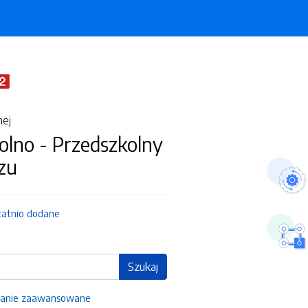
nej
olno - Przedszkolny
zu
tatnio dodane
Szukaj
anie zaawansowane