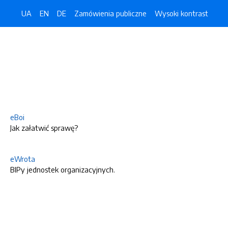
UA
EN
DE
Zamówienia publiczne
Wysoki kontrast
eBoi
Jak załatwić sprawę?
eWrota
BIPy jednostek organizacyjnych.