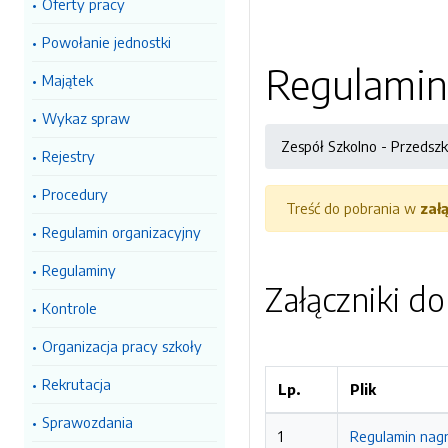
Oferty pracy
Powołanie jednostki
Regulamin 
Majątek
Wykaz spraw
Zespół Szkolno - Przedsz
Rejestry
Procedury
Treść do pobrania w
zał
Regulamin organizacyjny
Regulaminy
Załączniki d
Kontrole
Organizacja pracy szkoły
Rekrutacja
Lp.
Plik
Sprawozdania
1
Regulamin nagr