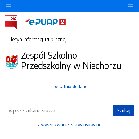
Ukryj/pokaż menu przedmiotowe
Uk
Biuletyn Informacji Publicznej
Zespół Szkolno -
Przedszkolny w Niechorzu
ostatnio dodane
Wyszukiwarka
Szukaj
wyszukiwanie zaawansowane